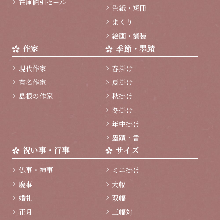
在庫値引セール
色紙・短冊
まくり
絵画・額装
作家
季節・墨蹟
現代作家
春掛け
有名作家
夏掛け
島根の作家
秋掛け
冬掛け
年中掛け
墨蹟・書
祝い事・行事
サイズ
仏事・神事
ミニ掛け
慶事
大幅
婚礼
双幅
正月
三幅対