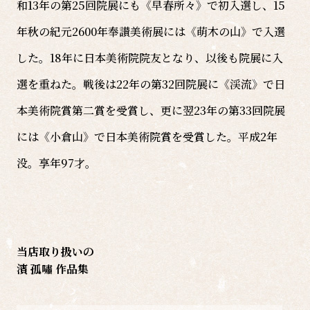
和13年の第25回院展にも《早春所々》で初入選し、15
年秋の紀元2600年奉讃美術展には《萌木の山》で入選
した。18年に日本美術院院友となり、以後も院展に入
選を重ねた。戦後は22年の第32回院展に《渓流》で日
本美術院賞第二賞を受賞し、更に翌23年の第33回院展
には《小倉山》で日本美術院賞を受賞した。平成2年
没。享年97才。
当店取り扱いの
濱 孤嘯 作品集