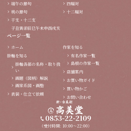
端午の節句
四幅対
桃の節句
十二幅対
干支・十二支
子
丑
寅
卯
辰
巳
午
未
申
酉
戌
亥
ページ一覧
ホーム
作家を知る
掛軸を知る
有名作家一覧
島根の作家一覧
掛軸各部の名称・取り扱
い
店舗案内
画題（図柄）解説
お買い物ガイド
画家系図・画塾
買い物かご
表装・仕立て依頼
お問い合わせ
0853-22-2109
（受付時間: 10:00～22:00）