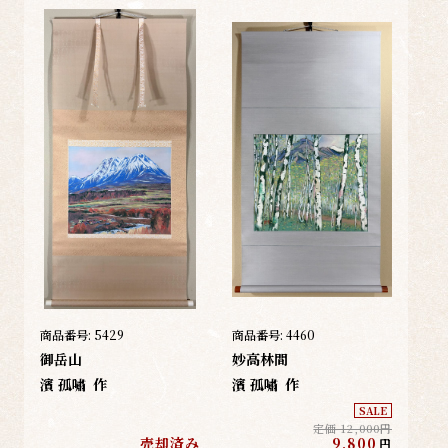
商品番号:
5429
商品番号:
4460
御岳山
妙高林間
濱 孤嘯
作
濱 孤嘯
作
SALE
定価 12,000円
売却済み
9,800
円