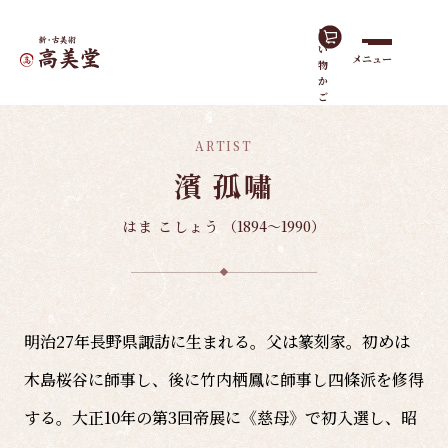
買
い
メニュー
物
ホーム
諸作家
濱 孤嘯
か
ご
ARTIST
濱 孤嘯
はま こしょう
（1894～1990）
明治27年長野県諏訪に生まれる。父は篆刻家。初めは
木島桜谷に師事し、後に竹内栖鳳に師事し四條派を修得
する。大正10年の第3回帝展に《慈母》で初入選し、昭