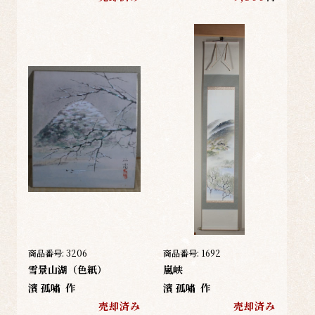
商品番号:
3206
商品番号:
1692
雪景山湖（色紙）
嵐峡
濱 孤嘯
作
濱 孤嘯
作
売却済み
売却済み