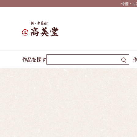
骨董・古
有名
作家
一覧
島根
の作
ホーム
諸作家
五井 金水
家一
作品を探す
覧