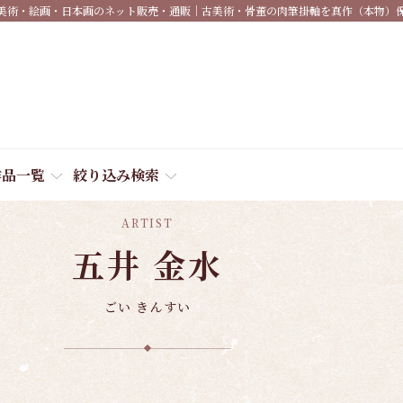
美術・絵画・日本画のネット販売・通販｜古美術・骨董の肉筆掛軸を真作（本物）
作品一覧
絞り込み検索
ARTIST
五井 金水
ごい きんすい