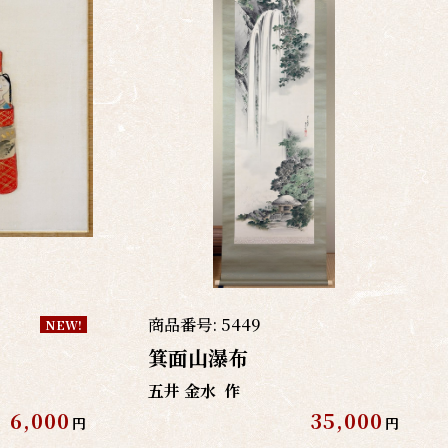
商品番号:
5449
NEW!
箕面山瀑布
五井 金水
作
6,000
35,000
円
円