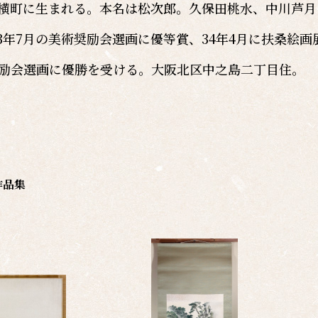
阪西横町に生まれる。本名は松次郎。久保田桃水、中川芦
3年7月の美術奨励会選画に優等賞、34年4月に扶桑絵画
奨励会選画に優勝を受ける。大阪北区中之島二丁目住。
作品集