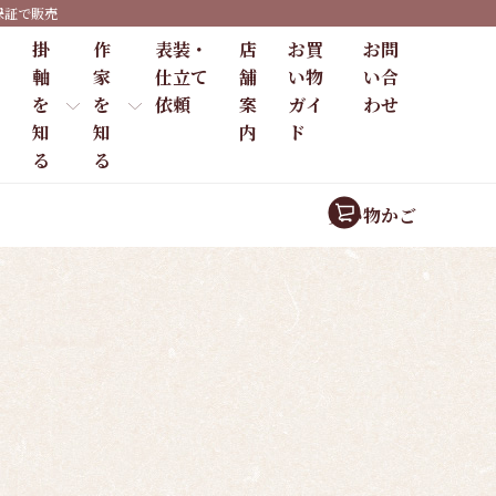
保証で販売
掛
作
表装・
店
お買
お問
軸
家
仕立て
舗
い物
い合
を
を
依頼
案
ガイ
わせ
知
知
内
ド
る
る
買い物かご