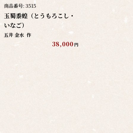
商品番号:
3515
玉蜀黍蝗（とうもろこし・
いなご）
五井 金水
作
38,000
円