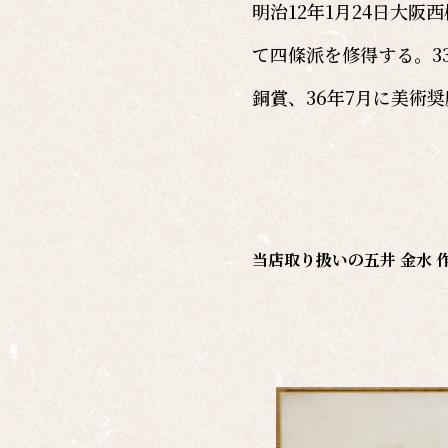
明治12年1月24日大
て四條派を修得する。3
銅賞、36年7月に美術
当店取り扱いの
五井 金水 