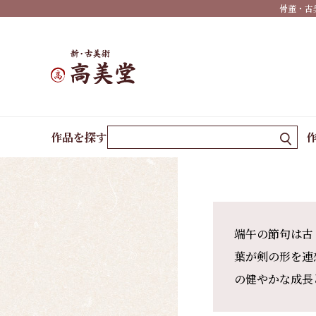
作家
骨董・古
一覧
島根
の作
家一
覧
ホーム
作品一覧
端午の節句
作品を探す
端午の節句は古
葉が剣の形を連
の健やかな成長