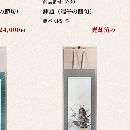
商品番号:
5330
の節句）
鍾馗（端午の節句）
橋本 明治
作
24,000
売却済み
円