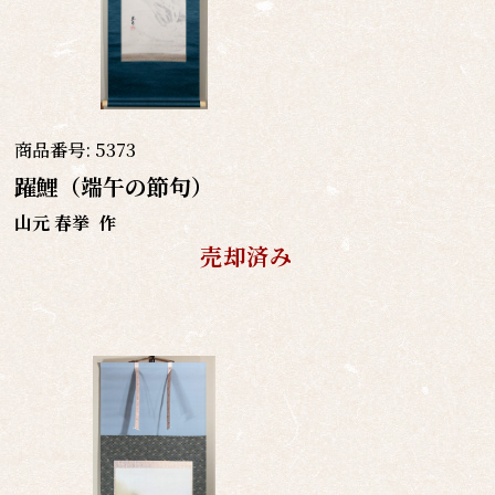
商品番号:
5373
躍鯉（端午の節句）
山元 春挙
作
売却済み