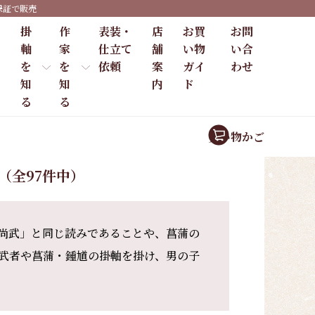
保証で販売
掛
作
表装・
店
お買
お問
軸
家
仕立て
舗
い物
い合
を
を
依頼
案
ガイ
わせ
知
知
内
ド
る
る
買い物かご
件（全97件中）
尚武」と同じ読みであることや、菖蒲の
武者や菖蒲・鍾馗の掛軸を掛け、男の子