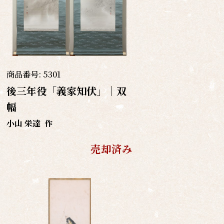
商品番号:
5301
後三年役「義家知伏」｜双
幅
小山 栄達
作
売却済み