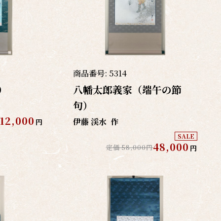
商品番号:
5314
）
八幡太郎義家（端午の節
句）
12,000
伊藤 渓水
作
円
SALE
48,000
定価 58,000円
円