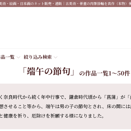
美術・絵画・日本画のネット販売・通販｜古美術・骨董の肉筆掛軸を真作（本物）
作品一覧
絞り込み検索
「端午の節句」
の作品一覧
1～50
く奈良時代から続く年中行事で、鎌倉時代頃から「菖蒲」が「
想させること等から、端午は男の子の節句とされ、床の間には
と健康を祈り、厄除けを祈願する様になりました。