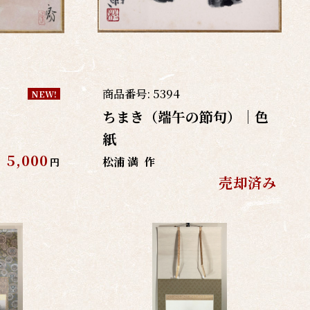
商品番号:
5394
NEW!
ちまき（端午の節句）｜色
紙
5,000
松浦 満
作
円
売却済み