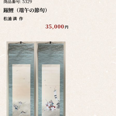
商品番号:
5329
躍鯉（端午の節句）
松浦 満
作
35,000
円