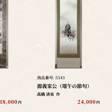
商品番号:
5343
源義家公（端午の節句）
高橋 清泉
作
18,000
24,000
円
円