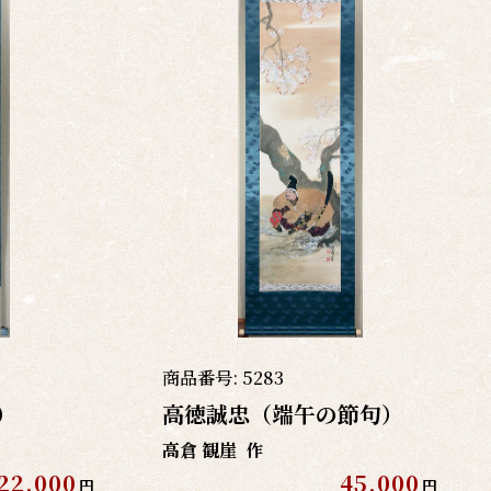
商品番号:
5283
）
高徳誠忠（端午の節句）
高倉 観崖
作
22,000
45,000
円
円