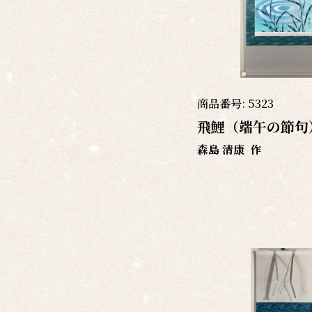
商品番号:
5323
飛鯉（端午の節句
森島 清康
作