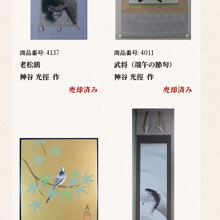
商品番号:
4137
商品番号:
4011
老松鵲
武将（端午の節句）
神谷 光徑
作
神谷 光徑
作
売却済み
売却済み