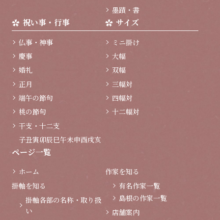
墨蹟・書
祝い事・行事
サイズ
仏事・神事
ミニ掛け
慶事
大幅
婚礼
双幅
正月
三幅対
端午の節句
四幅対
桃の節句
十二幅対
干支・十二支
子
丑
寅
卯
辰
巳
午
未
申
酉
戌
亥
ページ一覧
ホーム
作家を知る
掛軸を知る
有名作家一覧
島根の作家一覧
掛軸各部の名称・取り扱
い
店舗案内