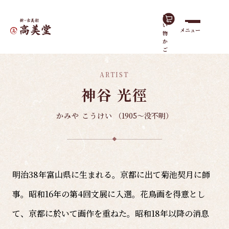
買
い
メニュー
物
ホーム
諸作家
神谷 光徑
か
ご
ARTIST
神谷 光徑
かみや こうけい
（1905～没不明）
明治38年富山県に生まれる。京都に出て菊池契月に師
事。昭和16年の第4回文展に入選。花鳥画を得意とし
て、京都に於いて画作を重ねた。昭和18年以降の消息