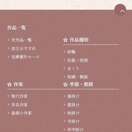
ペ
ー
ジ
作品一覧
ト
ッ
作品種別
全作品一覧
プ
へ
店主おすすめ
掛軸
在庫値引セール
色紙・短冊
まくり
絵画・額装
作家
季節・墨蹟
現代作家
春掛け
有名作家
夏掛け
島根の作家
秋掛け
冬掛け
年中掛け